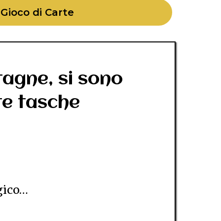
l Gioco di Carte
tagne, si sono
nte tasche
gico…