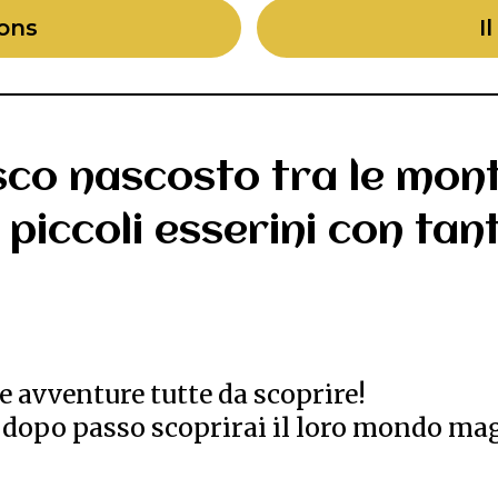
Mons
I
sco nascosto tra le mon
. piccoli esserini con ta
e avventure tutte da scoprire!
o dopo passo scoprirai il loro mondo ma