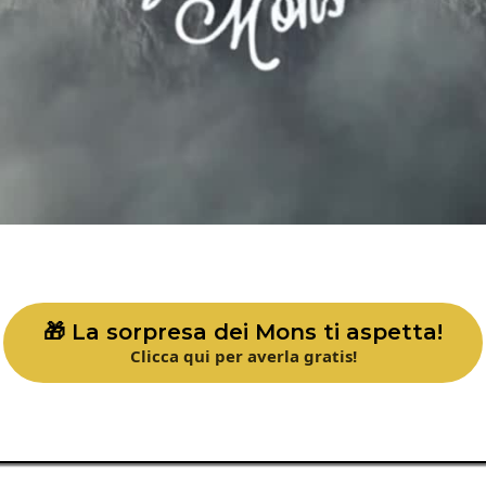
🎁​ La sorpresa dei Mons ti aspetta!
Clicca qui per averla gratis!