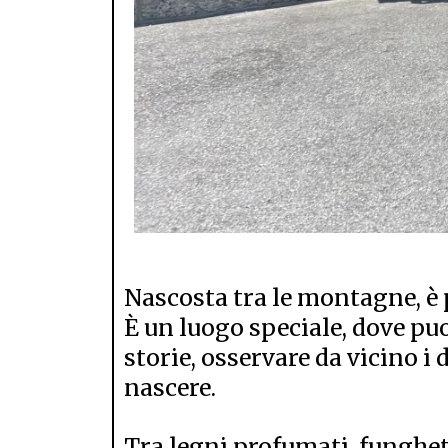
Nascosta tra le montagne, è 
È un luogo speciale, dove pu
storie, osservare da vicino i d
nascere.
Tra legni profumati, funghett