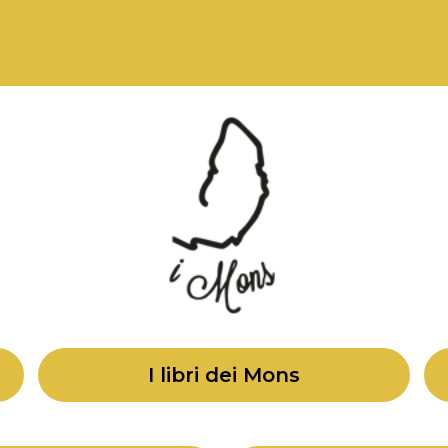
 dei Mons e vuoi scoprire come continua l
o
del secondo libro: "i Mons - La fonte A
I libri dei Mons