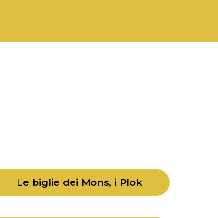
'avventura,
scarica qui gratuitamente il
cque Colorate!"
Le biglie dei Mons, i Plok